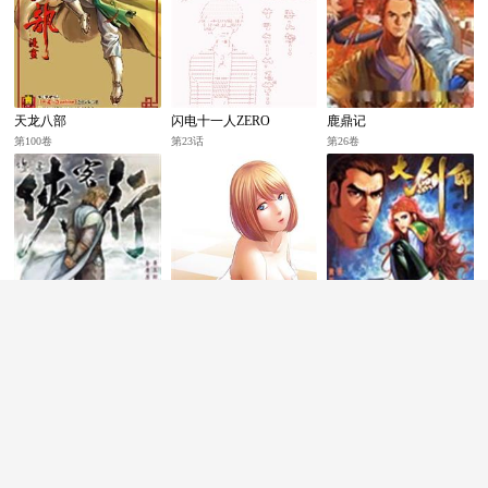
天龙八部
闪电十一人ZERO
鹿鼎记
第100卷
第23话
第26卷
侠客行
Bloody Girl
大剑师