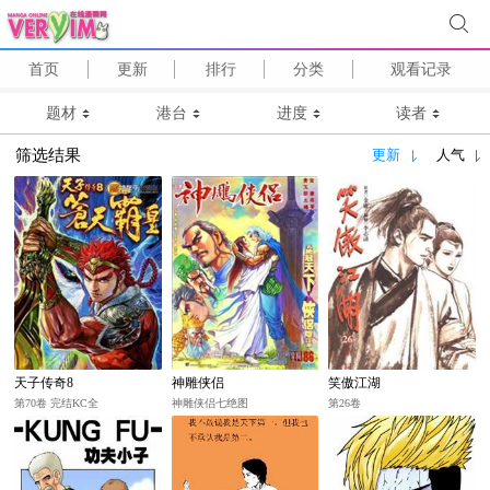
首页
更新
排行
分类
观看记录
题材
港台
进度
读者
筛选结果
更新
人气
天子传奇8
神雕侠侣
笑傲江湖
第70卷 完结KC全
神雕侠侣七绝图
第26卷