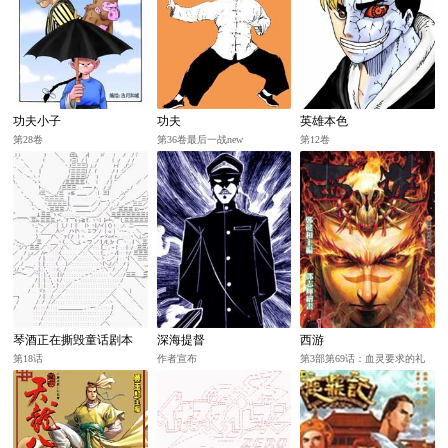
功夫小子
功夫
英雄本色
第28卷
第36卷最后一战new
第12卷
琴酒正在撕毁童话剧本
深海提督
西游
第18话
作者宣布
第3部第69话：血灵要求的礼
物