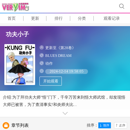
首页
更新
排行
分类
观看记录
功夫小子
更新至《第28卷》
BLUES DREAM
动作
2024-12-14 19:58:05
开始观看
介绍:为了拜功夫大师“悟”门下，千辛万苦来到悟大师武馆，却发现悟
大师已被害，为了查清事实!和炎师夫比...
章节列表
排序：