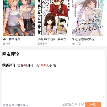
不一样的连理
只有你我死都不会喜欢
为何定要随波逐流
第49话
三卷番外
第17.2话
网友评论
我要评论
(已有
0
条评论，共
11097
人参与)
还能输入
300
个字
发言请遵守相关规定