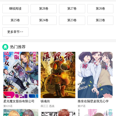
继续阅读
第28卷
第27卷
第26卷
第25卷
第24卷
第23卷
第22卷
更多章节>>
热门推荐
柔光魔女股份有限公司
镇魂街
推坐在隔壁桌我无心学
习！
第121话
四三三 恶战
第37话