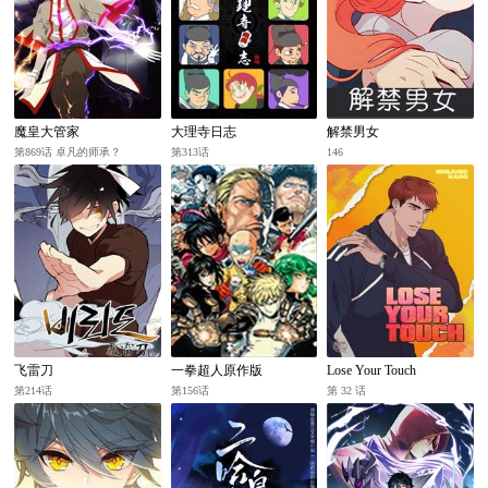
魔皇大管家
大理寺日志
解禁男女
第869话 卓凡的师承？
第313话
146
飞雷刀
一拳超人原作版
Lose Your Touch
第214话
第156话
第 32 话