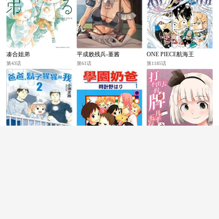
凑合姐弟
平成败残兵-堇酱
ONE PIECE航海王
第43话
第61话
第1185话
爸爸、胡子猩猩与我
学园奶爸
打不出去的牌几乎不存
在！