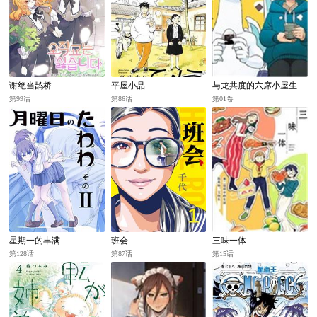
谢绝当鹊桥
平屋小品
与龙共度的六席小屋生
活。
第99话
第86话
第01卷
星期一的丰满
班会
三味一体
第128话
第87话
第15话