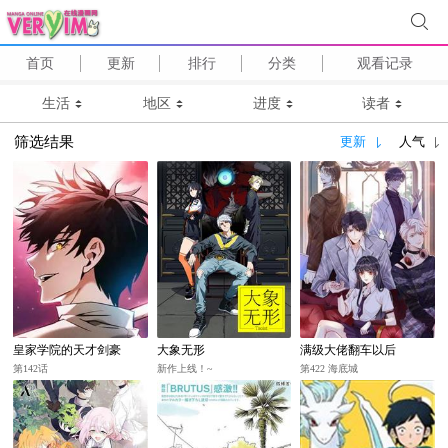
首页
更新
排行
分类
观看记录
生活
地区
进度
读者
筛选结果
更新
人气
皇家学院的天才剑豪
大象无形
满级大佬翻车以后
第142话
新作上线！~
第422 海底城