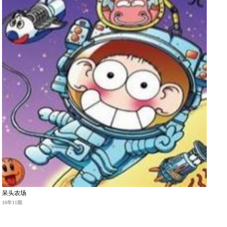
呆头农场
16年11期