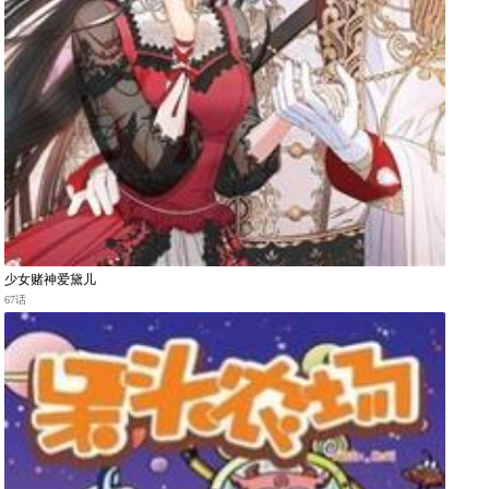
少女赌神爱黛儿
67话