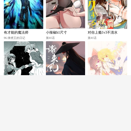
有才能的魔法师
小辣椒h1尺寸
对你上瘾1v3不清水
96.律虎王的日记
第41话
第41话
下厨房txl金银花原文
谢东风
几天没C你是不是痒了好
多水