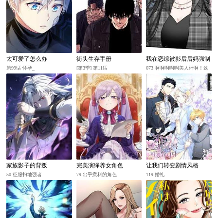
太可爱了怎么办
街头生存手册
我在恋综被影后后妈强制
爱了
第99话 怀孕_
[第3季] 第11话
073 啊啊啊啊啊美人计啊！这
就是苏曼的美人计！
家族影子的背叛
完美演绎养女角色
让我们转变剧情风格
50 征服扫地强者
79.出乎意料的角色
119.婚礼