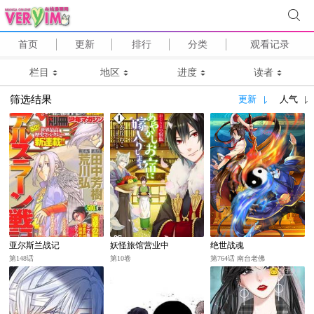
首页
更新
排行
分类
观看记录
栏目
地区
进度
读者
筛选结果
更新
人气
亚尔斯兰战记
妖怪旅馆营业中
绝世战魂
第148话
第10卷
第764话 南台老佛