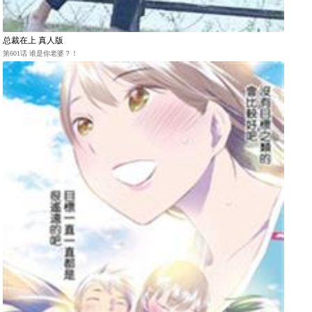
总裁在上 真人版
第601话 谁是你老婆？！