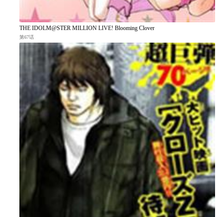
THE IDOLM@STER MILLION LIVE! Blooming Clover
第67话