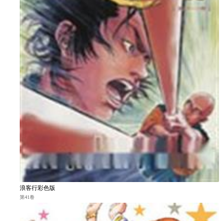
浪客行彩色版
第41卷