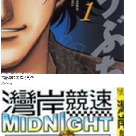
高倍率暗黑麻将列传
第494话