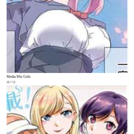
Media Mix Girls
第17话