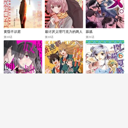
黄昏不识君
最讨厌义理巧克力的两人
舔舐
第10话
第10话
第31话
身为最底层的我把喜欢的
狼同学的秘密
闪耀夏祭
女孩关在了家中