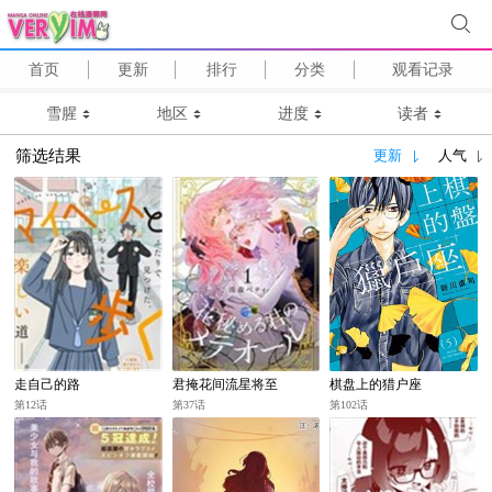
首页
更新
排行
分类
观看记录
雪腥
地区
进度
读者
筛选结果
更新
人气
走自己的路
君掩花间流星将至
棋盘上的猎户座
第12话
第37话
第102话