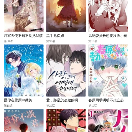
邻家天使不知不觉把我惯
黑手党保姆
风纪委员长想要没收小黄
成了废人 after the rain
本
第38话
第93话
第16话
愿你在雪原中微笑
爱，那是怎么做的啊
春原同学明明不想立起
第15话
第20话
第10话