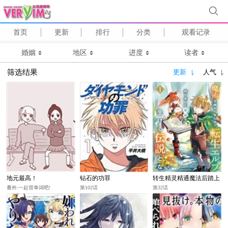
首页
更新
排行
分类
观看记录
婚姻
地区
进度
读者
筛选结果
更新
人气
地元最高！
钻石的功罪
转生精灵精通魔法后踏上
旅程，因为长寿而成为活
番外:一起背单词吧!
第102话
第32话
生生的传说