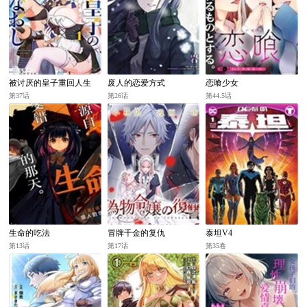
被讨厌的皇子重回人生
废人的恋爱方式
恋喰少女
第37话
第26话
第44.5话
生命的吃法
冒牌千金的复仇
泰坦V4
第13话
第17话
第35卷