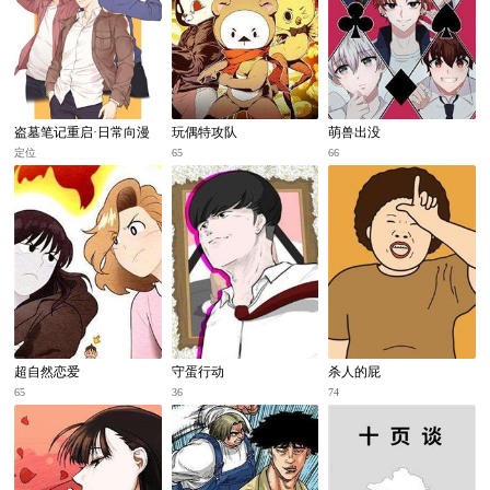
盗墓笔记重启·日常向漫
玩偶特攻队
萌兽出没
画
定位
65
66
超自然恋爱
守蛋行动
杀人的屁
65
36
74