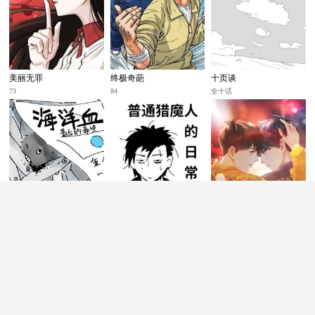
美丽无罪
终极奇葩
十页谈
73
84
全十话
海洋血
普通猎魔人的日常
九月之上