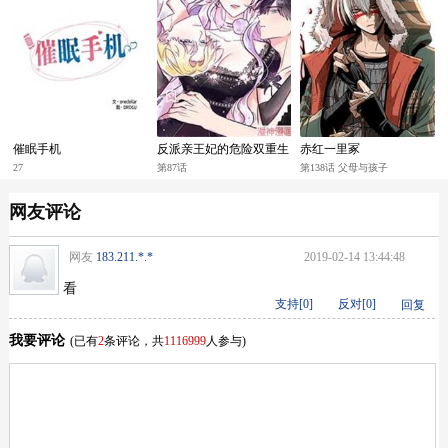
催眠手机
反派亲王妃的危险双重生
赤红一里冢
活
27
第87话
第138话 父母与孩子
网友评论
网友
183.211.*.*
2019-02-14 13:44:48
看
支持[
0
]
反对[
0
]
回复
我要评论
(已有
2
条评论，共
1116999
人参与)