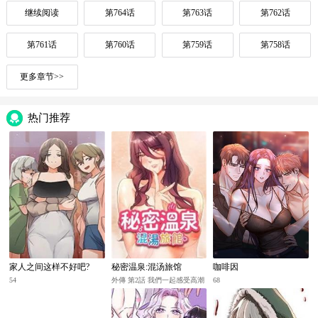
继续阅读
第764话
第763话
第762话
第761话
第760话
第759话
第758话
更多章节>>
热门推荐
家人之间这样不好吧?
秘密温泉:混汤旅馆
咖啡因
54
外傳 第2話 我們一起感受高潮
68
♡