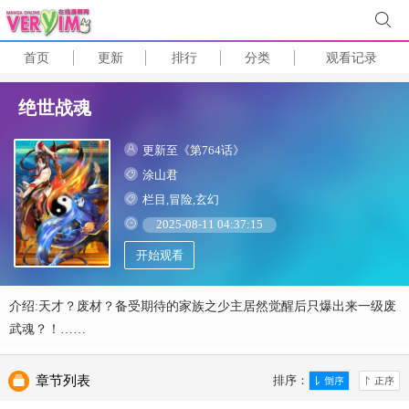
首页
更新
排行
分类
观看记录
绝世战魂
更新至《第764话》
涂山君
栏目,冒险,玄幻
2025-08-11 04:37:15
开始观看
介绍:天才？废材？备受期待的家族之少主居然觉醒后只爆出来一级废
武魂？！……
章节列表
排序：