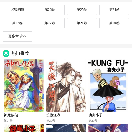
继续阅读
第26卷
第25卷
第24卷
第23卷
第22卷
第21卷
第20卷
更多章节>>
热门推荐
神雕侠侣
笑傲江湖
功夫小子
第07卷
第26卷
第28卷