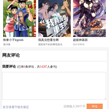
铁拳小子legends
我真没想重生啊
超级神基因
第28卷
感觉有不好的事情发生
314 计中计
网友评论
我要评论
(已有
0
条评论，共
14287
人参与)
还能输入
300
个字
发言请遵守相关规定