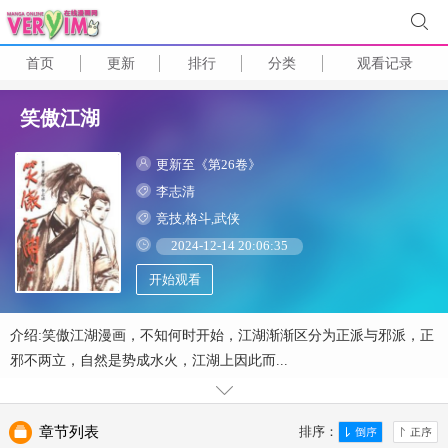
首页
更新
排行
分类
观看记录
笑傲江湖
更新至《第26卷》
李志清
竞技,格斗,武侠
2024-12-14 20:06:35
开始观看
介绍:笑傲江湖漫画，不知何时开始，江湖渐渐区分为正派与邪派，正
邪不两立，自然是势成水火，江湖上因此而...
章节列表
排序：