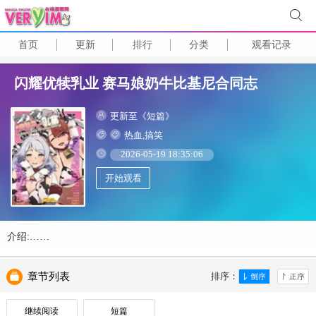
首页
更新
排行
分类
观看记录
闪耀优犊乳业 赛马娘奶牛比基尼合同志
更新至《短篇》
热血,搞笑
2026-05-19 18:35:06
开始观看
介绍:……
章节列表
排序：
继续阅读
短篇