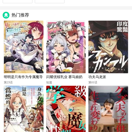
热门推荐
明明是只有作为专属魔导
闪耀优犊乳业 赛马娘奶
功夫乌龙派
士的我才能采取的素材
牛比基尼合同志
第23话
短篇
第01话
却被说“素材采取率低”和
喜欢PUA的青梅竹马分开
后 想在边境小镇度过慢
生活