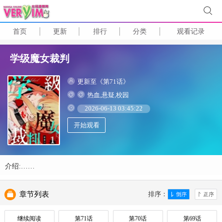
首页
更新
排行
分类
观看记录
学级魔女裁判
更新至《第71话》
热血,悬疑,校园
2026-06-13 03:45:22
开始观看
介绍:……
章节列表
排序：
继续阅读
第71话
第70话
第69话