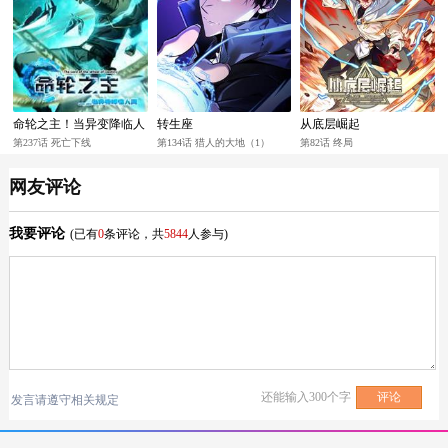
命轮之主！当异变降临人
转生座
从底层崛起
间
第237话 死亡下线
第134话 猎人的大地（1）
第82话 终局
网友评论
我要评论
(已有
0
条评论，共
5844
人参与)
还能输入
300
个字
发言请遵守相关规定