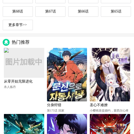
第68话
第67话
第66话
第65话
更多章节>>
热门推荐
从零开始无限进化
杀人炼丹
分身狩猎
圣心不难撩
第175话 回家
小樱桃喜提婚约，塞西尔心疼
爱妻！