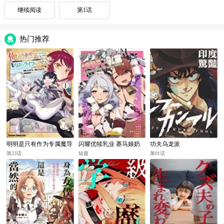
继续阅读
第1话
热门推荐
明明是只有作为专属魔导
闪耀优犊乳业 赛马娘奶
功夫乌龙派
士的我才能采取的素材
牛比基尼合同志
第23话
短篇
第01话
却被说“素材采取率低”和
喜欢PUA的青梅竹马分开
后 想在边境小镇度过慢
生活