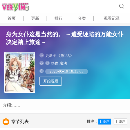
首页
更新
排行
分类
观看记录
身为女仆这是当然的。 ～遭受诬陷的万能女仆
决定踏上旅途～
更新至《第1话》
热血,魔法
2026-05-19 18:35:03
开始观看
介绍:……
章节列表
排序：