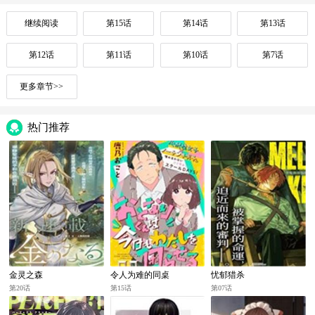
继续阅读
第15话
第14话
第13话
第12话
第11话
第10话
第7话
更多章节>>
热门推荐
金灵之森
令人为难的同桌
忧郁猎杀
第20话
第15话
第07话