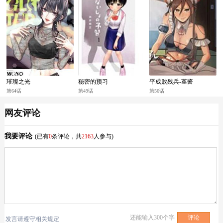
璀璨之光
秘密的预习
平成败残兵-堇酱
第64话
第49话
第56话
网友评论
我要评论
(已有
0
条评论，共
2163
人参与)
还能输入
300
个字
发言请遵守相关规定