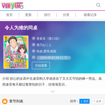
首页
更新
排行
分类
观看记录
令人为难的同桌
更新至《第15话》
鹿乃おこと
热血,爱情,校园
2026-06-02 04:11:55
开始观看
介绍:担心的女高中生凑音刚入学就坐在了又大又可怕的峰一旁边。虽
然凑音每天都过着害怕的日子，但渐渐意识...
章节列表
排序：