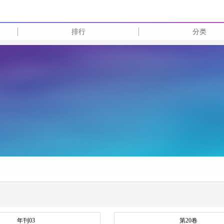
排行
分类
年刊03
第20卷