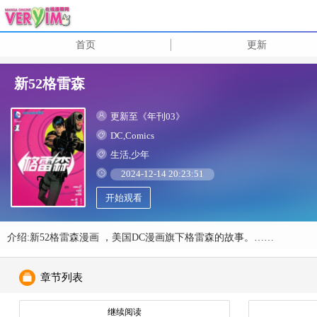
首页
更新
新52格雷森
更新至《年刊03》
DC,Comics
生活,少年
2024-12-14 20:23:51
开始观看
介绍:新52格雷森漫画 ，美国DC漫画旗下格雷森的故事。……
章节列表
继续阅读