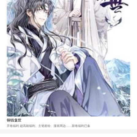
铜钱龛世
开卷福利 超高能福利、主笔签绘、漫画周边……新卷福利已备