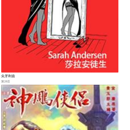
尖牙利齿
第28话