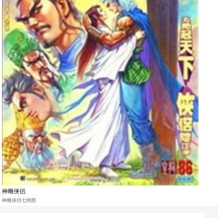
神雕侠侣
神雕侠侣七绝图