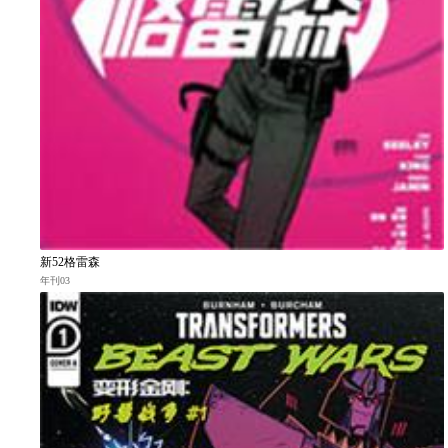
新52格雷森
年刊03