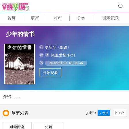
首页
更新
排行
分类
观看记录
少年的情书
更新至《短篇》
热血,爱情,科幻
2026-06-01 18:35:36
开始观看
介绍:……
章节列表
排序：
继续阅读
短篇