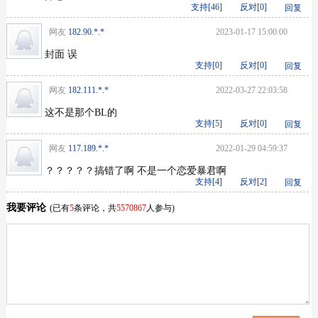
支持[
46
]
反对[
0
]
回复
网友
182.90.*.*
2023-01-17 15:00:00
封面 误
支持[
0
]
反对[
0
]
回复
网友
182.111.*.*
2022-03-27 22:03:58
这不是那个BL的
支持[
5
]
反对[
0
]
回复
网友
117.189.*.*
2022-01-29 04:59:37
？？？？？搞错了啊 不是一个恋爱暴君啊
支持[
4
]
反对[
2
]
回复
我要评论
(已有
5
条评论，共
5570867
人参与)