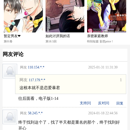
暂定男友❤
如此讨厌我的话
亲密家庭教师
第01卷
第18.5回
特别短篇 妄想price！
网友评论
网友
110.154.*.*
2025-01-31 11:31:39
网友
1
117.179.*.*
这根本就不是恋爱暴君
往后面看，电子版1-14
支持[
0
]
反对[
0
]
回复
网友
58.245.*.*
2024-01-18 22:44:56
终于找到这个了，找了半天都是重名的那个，终于找到好
开心