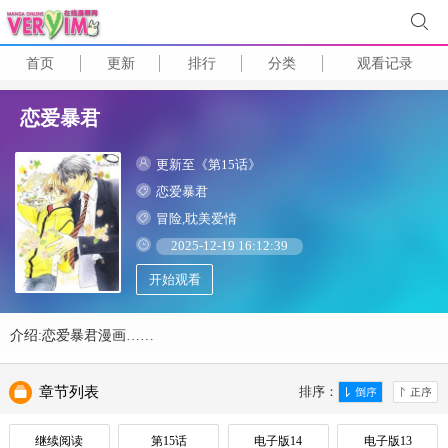
首页
更新
排行
分类
观看记录
恋爱暴君
更新至《第15话》
恋爱暴君
冒险,耽美爱情
2025-12-19 16:12:39
开始观看
介绍:恋爱暴君漫画……
章节列表
排序：
继续阅读
第15话
电子版14
电子版13