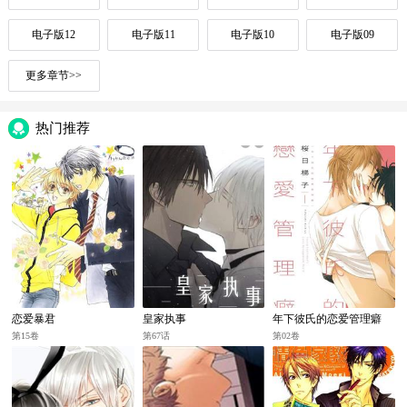
电子版12
电子版11
电子版10
电子版09
更多章节>>
热门推荐
恋爱暴君
皇家执事
年下彼氏的恋爱管理癖
第15卷
第67话
第02卷