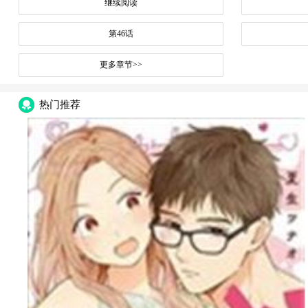
继续阅读
第46话
更多章节>>
热门推荐