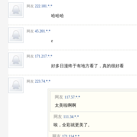
网友
222.181.*.*
哈哈哈
网友
45.201.*.*
e
网友
171.217.*.*
好多日漫终于有地方看了，真的很好看
网友
223.74.*.*
网友
117.57.*.*
太美啦啊啊
网友
111.34.*.*
唉，全彩就更美了。
网友
171.114.*.*