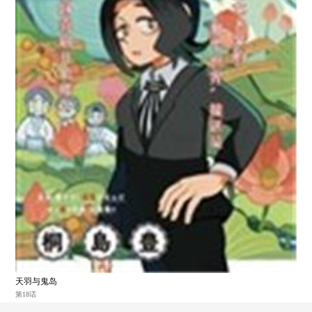
天羽与鬼岛
第18话