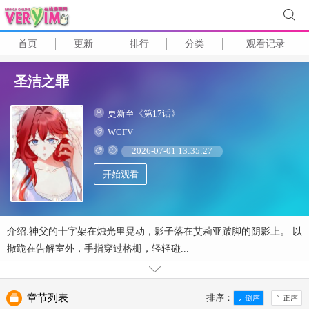
首页
更新
排行
分类
观看记录
圣洁之罪
更新至《第17话》
WCFV
2026-07-01 13:35:27
开始观看
介绍:神父的十字架在烛光里晃动，影子落在艾莉亚跛脚的阴影上。 以
撒跪在告解室外，手指穿过格栅，轻轻碰...
章节列表
排序：