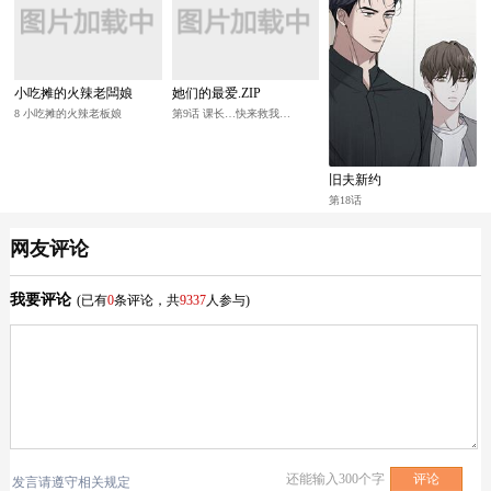
小吃摊的火辣老闆娘
她们的最爱.ZIP
8 小吃摊的火辣老板娘
第9话 课长…快来救我…
旧夫新约
第18话
网友评论
我要评论
(已有
0
条评论，共
9337
人参与)
还能输入
300
个字
发言请遵守相关规定