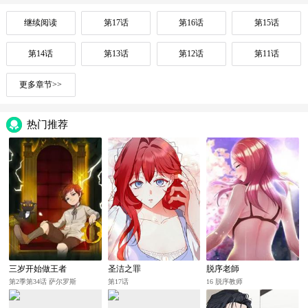
继续阅读
第17话
第16话
第15话
第14话
第13话
第12话
第11话
更多章节>>
热门推荐
三岁开始做王者
圣洁之罪
脱序老師
第2季第34话 萨尔罗斯
第17话
16 脱序教师