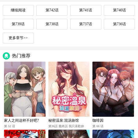
继续阅读
第742话
第741话
第740话
第739话
第738话
第737话
第736话
更多章节>>
热门推荐
家人之间这样不好吧?
秘密温泉:混汤旅馆
咖啡因
第 52 话
第36話 最終話 我只喜歡妳
第 66 话