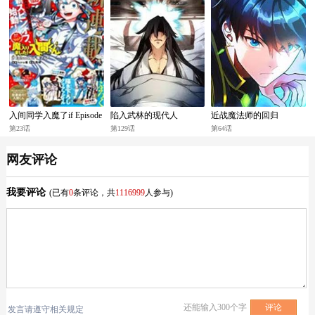
入间同学入魔了if Episode
陷入武林的现代人
近战魔法师的回归
of 魔手党
第23话
第129话
第64话
网友评论
我要评论
(已有
0
条评论，共
1116999
人参与)
还能输入
300
个字
发言请遵守相关规定