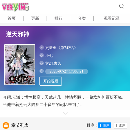
首页
更新
排行
分类
观看记录
逆天邪神
更新至《第742话》
小七
玄幻,古风
2025-07-27 17:06:21
开始观看
介绍:云澈：悟性极高，天赋超凡；性情坚毅，一路坎坷但百折不挠。
当他带着沧云大陆那二十多年的记忆来到了...
章节列表
排序：