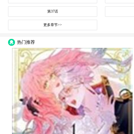
第37话
更多章节>>
热门推荐