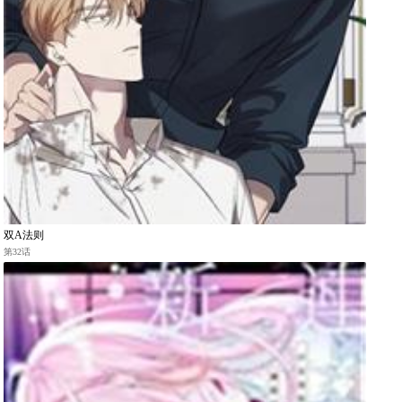
双A法则
第32话