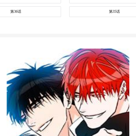
第36话
第35话