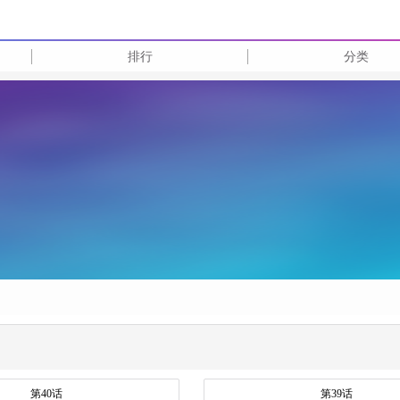
排行
分类
第40话
第39话