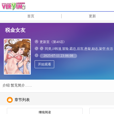
首页
更新
税金女友
更新至《第40话》
同类,JJ韩漫,冒险,霸总,后宫,悬疑,励志,架空,生活
2025-07-11 23:06:08
开始观看
介绍:暂无简介……
章节列表
继续阅读