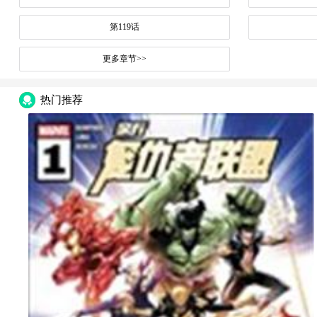
第119话
更多章节>>
热门推荐