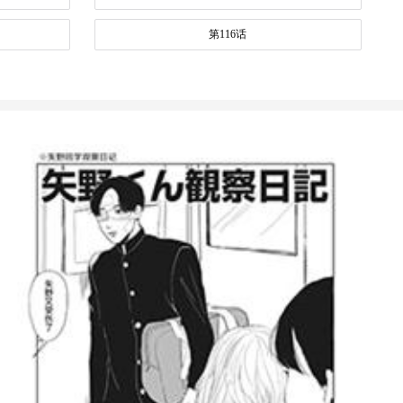
第116话