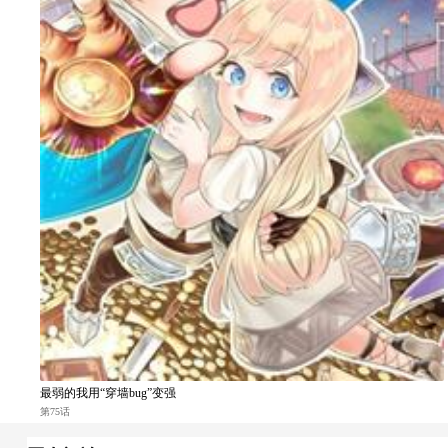
最弱的我用“穿墙bug”变强
第75话