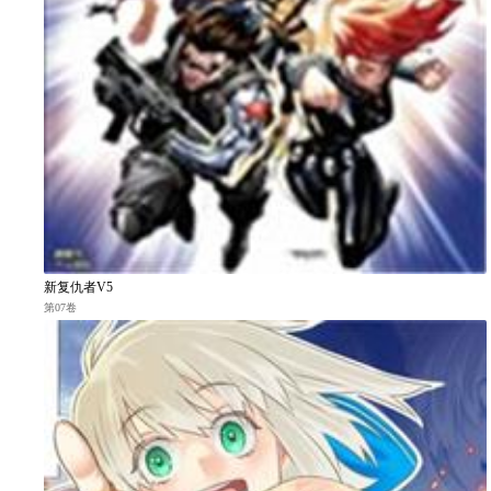
新复仇者V5
第07卷