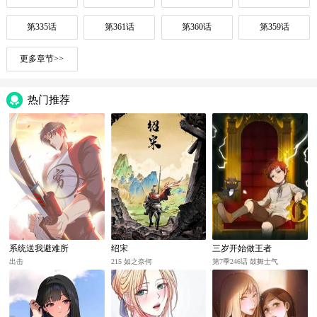
第335话
第361话
第360话
第359话
更多章节>>
热门推荐
系统送我避难所
绍宋
三岁开始做王者
出击
215 如之奈何
第7季246话 鼓舞士气