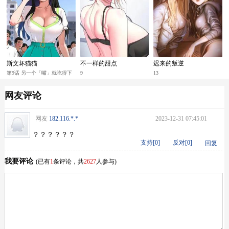
斯文坏猫猫
不一样的甜点
迟来的叛逆
第9话 另一个「嘴」就吃得下
9
13
了
网友评论
网友
182.116.*.*
2023-12-31 07:45:01
？？？？？？
支持[
0
]
反对[
0
]
回复
我要评论
(已有
1
条评论，共
2627
人参与)