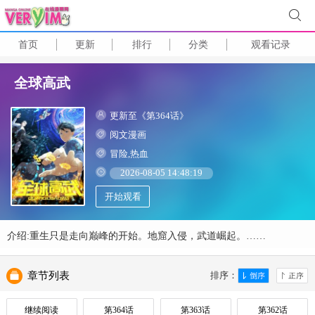
首页
更新
排行
分类
观看记录
全球高武
更新至《第364话》
阅文漫画
冒险,热血
2026-08-05 14:48:19
开始观看
介绍:重生只是走向巅峰的开始。地窟入侵，武道崛起。……
章节列表
排序：
继续阅读
第364话
第363话
第362话