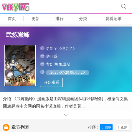
首页
更新
排行
分类
观看记录
武炼巅峰
更新至《他走了》
噼咔噼
玄幻,热血,爆笑
2025-07-29 06:05:20
开始观看
介绍:《武炼巅峰》漫画版是由深圳漫画团队噼咔噼绘制，根据阅文集
团旗起点中文网的同名小说改编，作者是莫...
章节列表
排序：