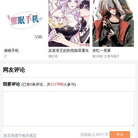
催眠手机
反派亲王妃的危险双重生
赤红一里冢
活
27
第87话
第138话 父母与孩子
网友评论
我要评论
(已有
0
条评论，共
1117999
人参与)
还能输入
300
个字
发言请遵守相关规定