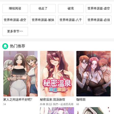
继续阅读
他走了
破境
世界终源篇-虚空
盛典
世界终源篇-虚空
世界终源篇-被抹
世界终源篇-八千
世界终源篇-必须
之名
去的痕迹
年的时光
的代价
更多章节>>
热门推荐
家人之间这样不好吧?
秘密温泉:混汤旅馆
咖啡因
54
外傳 第2話 我們一起感受高潮
68
♡