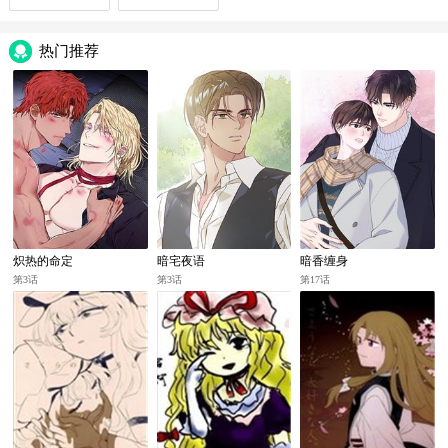
热门推荐
炽热的命定
暗宅夜语
暗香缠身
第3话
第3话
第17话