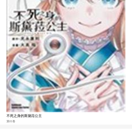
不死之身的斯黛菈公主
第01卷