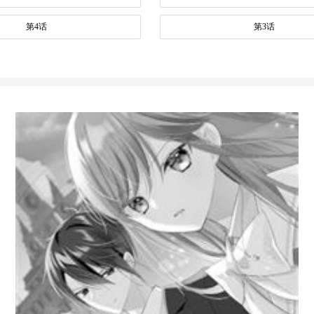
第4话
第3话