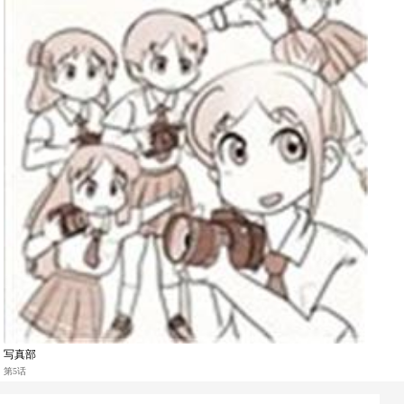
写真部
第5话