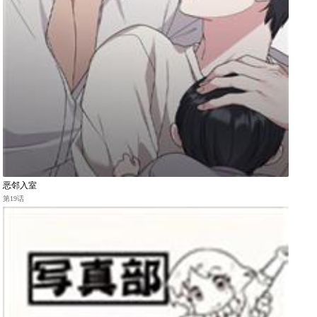
恶邻入室
第19话