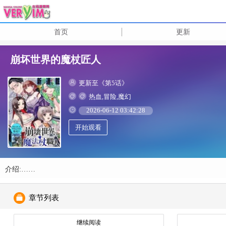
首页
更新
崩坏世界的魔杖匠人
更新至《第5话》
热血,冒险,魔幻
2026-06-12 03:42:28
开始观看
介绍:……
章节列表
继续阅读