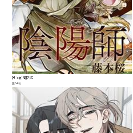
雅血的阴阳师
第54话