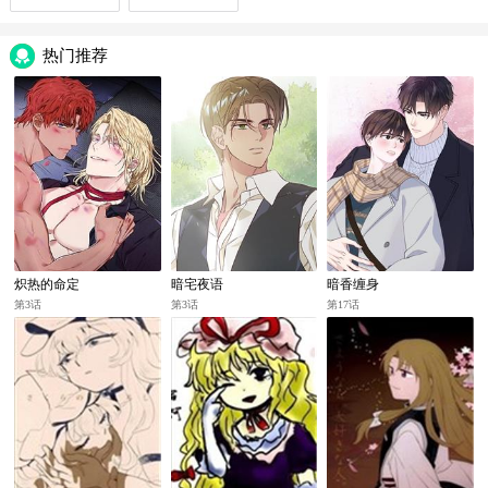
热门推荐
炽热的命定
暗宅夜语
暗香缠身
第3话
第3话
第17话