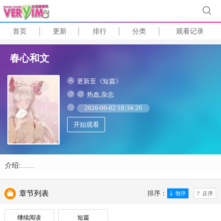
首页
更新
排行
分类
观看记录
春心和文
更新至《短篇》
热血,杂志
2026-06-02 18:34:20
开始观看
介绍:……
章节列表
排序：
继续阅读
短篇