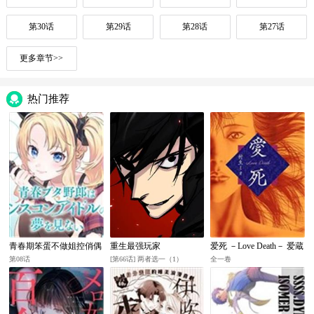
第30话
第29话
第28话
第27话
更多章节>>
热门推荐
青春期笨蛋不做姐控俏偶
重生最强玩家
爱死 －Love Death－ 爱蔵
像的梦
版
第08话
[第66话] 两者选一（1）
全一卷