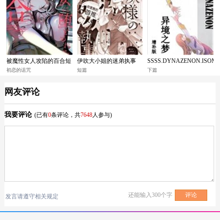
被魔性女人攻陷的百合短
伊吹大小姐的迷弟执事
SSSS.DYNAZENON.ISOM
篇漫画集
异境之梦
初恋的诅咒
短篇
下篇
网友评论
我要评论
(已有
0
条评论，共
7648
人参与)
还能输入
300
个字
发言请遵守相关规定