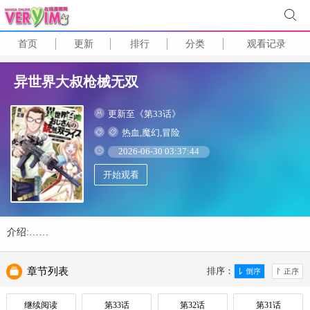
首页
更新
排行
分类
观看记录
异世界大叔枪械无双
更新至《第33话》
热血,魔幻,冒险
2026-06-30 03:37:44
开始观看
介绍:……
章节列表
排序：
继续阅读
第33话
第32话
第31话