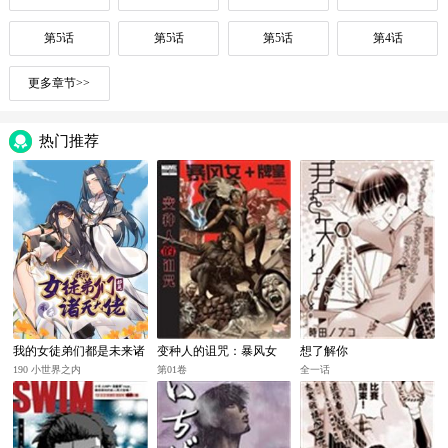
第5话
第5话
第5话
第4话
更多章节>>
热门推荐
我的女徒弟们都是未来诸
变种人的诅咒：暴风女
想了解你
天大佬
+牌皇
190 小世界之内
第01卷
全一话