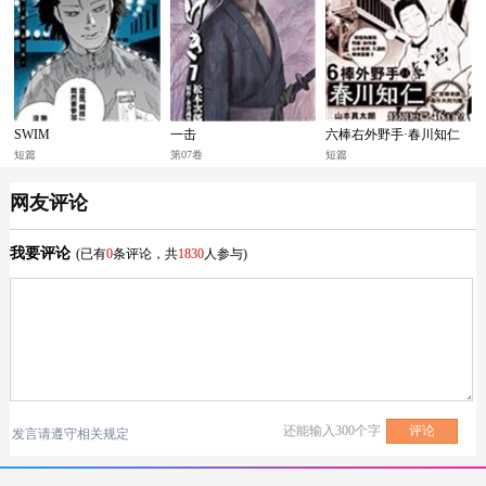
SWIM
一击
六棒右外野手·春川知仁
短篇
第07卷
短篇
网友评论
我要评论
(已有
0
条评论，共
1830
人参与)
还能输入
300
个字
发言请遵守相关规定