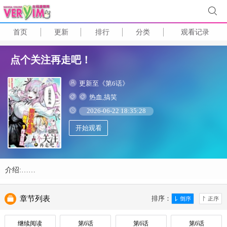
首页
更新
排行
分类
观看记录
点个关注再走吧！
更新至《第6话》
热血,搞笑
2026-06-22 18:35:28
开始观看
介绍:……
章节列表
排序：
继续阅读
第6话
第6话
第6话