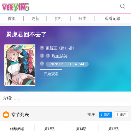
首页
更新
排行
分类
观看记录
景虎君回不去了
更新至《第15话》
热血,搞笑
2026-06-30 13:41:44
开始观看
介绍:……
章节列表
排序：
继续阅读
第15话
第14话
第13话