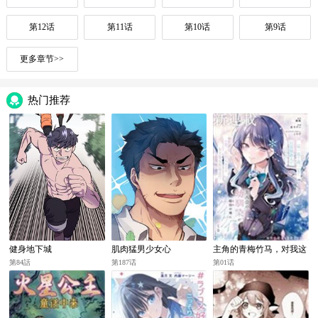
第12话
第11话
第10话
第9话
更多章节>>
热门推荐
健身地下城
肌肉猛男少女心
主角的青梅竹马，对我这
个配角来势汹汹
第84話
第187话
第01话