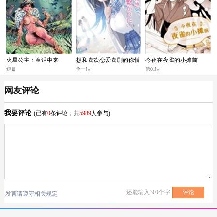
火星公主：童话中来
想和喜欢恋爱喜剧的你悄
今夜在夜雀的小摊前
悄结缘
短篇
全一话
第01话
网友评论
我要评论
(已有
0
条评论，共
5989
人参与)
还能输入
300
个字
发言请遵守相关规定