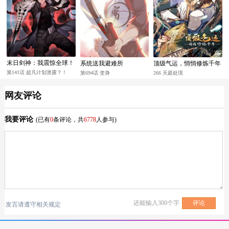
末日剑神：我震惊全球！
系统送我避难所
顶级气运，悄悄修炼千年
第141话 超凡计划泄露？！
第694话 变身
266 天庭处境
网友评论
我要评论
(已有
0
条评论，共
6778
人参与)
还能输入
300
个字
发言请遵守相关规定