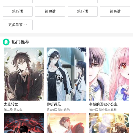
第19话
第18话
第17话
第16话
更多章节>>
热门推荐
太监转世
你听得见
冬城的囚犯小公主
第二季 第92集
第108话 我在追他
第97话 我会找出真相