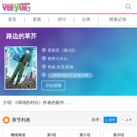
首页
更新
排行
分类
观看记录
路边的草芥
更新至《第3话》
稻井カオル
热血,生活,职场
2026-06-17 13:43:08
开始观看
介绍:《绵绵的对白》作者的新作……
章节列表
排序：
继续阅读
第3话
第21话
第20话