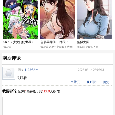
SKK＜少女们的世界＞
色鵰英雄传:一捅天下
监狱女囚
第27话
第69话 这次一定彻底了结你!
第92话 夺命四人行
网友评论
网友
112.97.*.*
2023-03-14 23:08:13
很好看
支持[
0
]
反对[
0
]
回复
我要评论
(已有
1
条评论，共
11389
人参与)