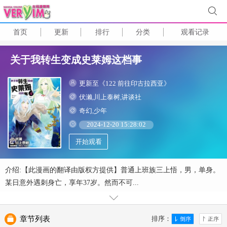
首页
更新
排行
分类
观看记录
关于我转生变成史莱姆这档事
更新至《122 前往印古拉西亚》
伏濑,川上泰树,讲谈社
奇幻,少年
2024-12-20 15:28:02
开始观看
介绍:【此漫画的翻译由版权方提供】普通上班族三上悟，男，单身。
某日意外遇刺身亡，享年37岁。然而不可...
章节列表
排序：