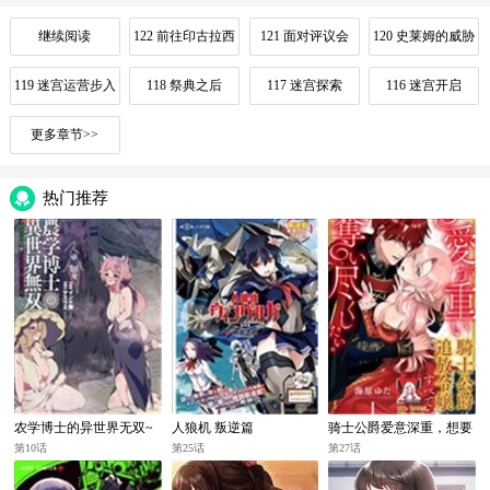
继续阅读
122 前往印古拉西
121 面对评议会
120 史莱姆的威胁
亚
119 迷宫运营步入
118 祭典之后
117 迷宫探索
116 迷宫开启
正轨
更多章节>>
热门推荐
农学博士的异世界无双~
人狼机 叛逆篇
骑士公爵爱意深重，想要
利用禁忌知识来建构怪物
索取放逐千金的一切。
第10话
第25话
第27话
女孩后宫~