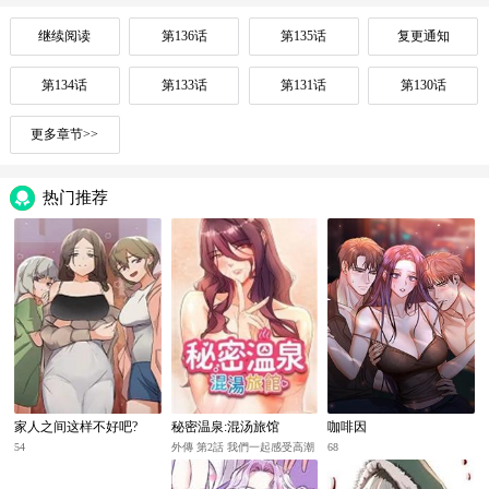
继续阅读
第136话
第135话
复更通知
第134话
第133话
第131话
第130话
更多章节>>
热门推荐
家人之间这样不好吧?
秘密温泉:混汤旅馆
咖啡因
54
外傳 第2話 我們一起感受高潮
68
♡