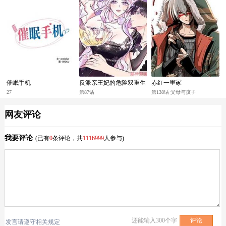
催眠手机
反派亲王妃的危险双重生
赤红一里冢
活
27
第87话
第138话 父母与孩子
网友评论
我要评论
(已有
0
条评论，共
1116999
人参与)
还能输入
300
个字
发言请遵守相关规定