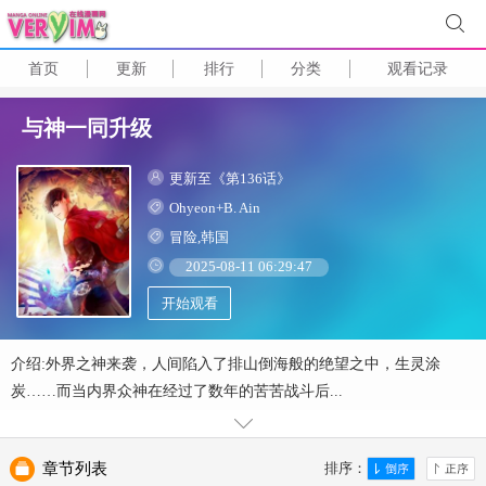
首页
更新
排行
分类
观看记录
与神一同升级
更新至《第136话》
Ohyeon+B. Ain
冒险,韩国
2025-08-11 06:29:47
开始观看
介绍:外界之神来袭，人间陷入了排山倒海般的绝望之中，生灵涂
炭……而当内界众神在经过了数年的苦苦战斗后...
章节列表
排序：