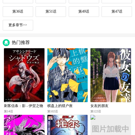
第36话
第51话
第49话
第47话
更多章节>>
热门推荐
刺客信条：影 - 伊贺之物
棋盘上的猎户座
女友的朋友
语
第14话
第102话
第122话