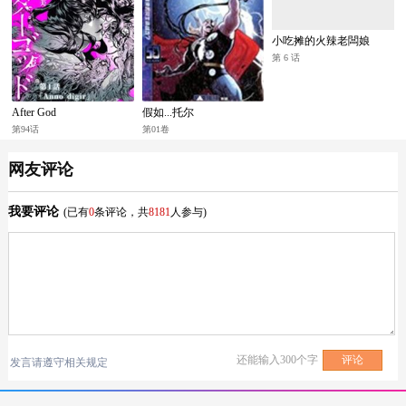
小吃摊的火辣老闆娘
第 6 话
After God
假如...托尔
第94话
第01卷
网友评论
我要评论
(已有
0
条评论，共
8181
人参与)
还能输入
300
个字
发言请遵守相关规定