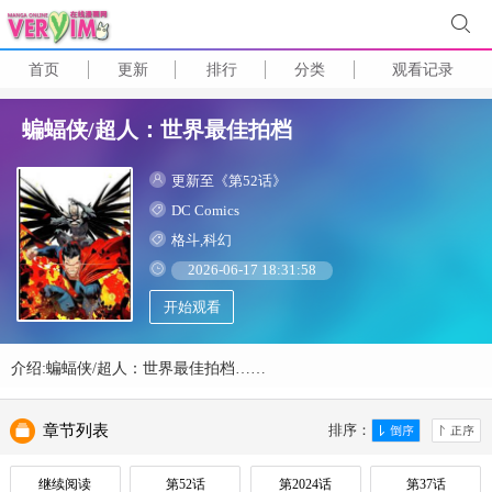
首页
更新
排行
分类
观看记录
蝙蝠侠/超人：世界最佳拍档
更新至《第52话》
DC Comics
格斗,科幻
2026-06-17 18:31:58
开始观看
介绍:蝙蝠侠/超人：世界最佳拍档……
章节列表
排序：
继续阅读
第52话
第2024话
第37话