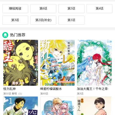
继续阅读
第6话
第5话
第4话
第3话
第2话(补全)
第1话
热门推荐
怪力乱神
蜂蜜柠檬碳酸水
加油大魔王！千年之章·
飒
第51话 黎明（1）
第93话
第3话