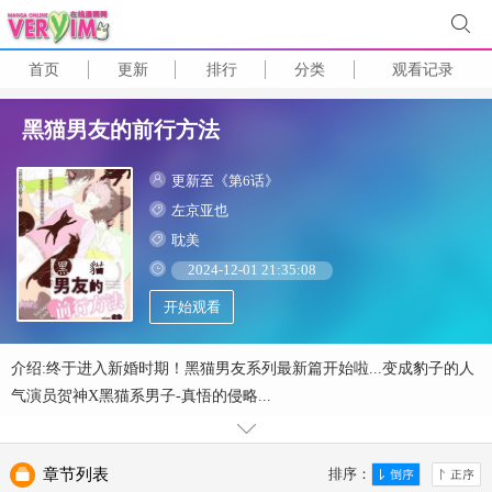
首页
更新
排行
分类
观看记录
黑猫男友的前行方法
更新至《第6话》
左京亚也
耽美
2024-12-01 21:35:08
开始观看
介绍:终于进入新婚时期！黑猫男友系列最新篇开始啦...变成豹子的人
气演员贺神X黑猫系男子-真悟的侵略...
章节列表
排序：