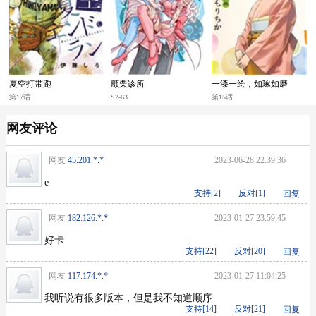
夏空打带跑
颤栗诊所
一漆一绘，如琢如磨
第17话
S2-63
第15话
网友评论
网友
45.201.*.*
2023-06-28 22:39:36
e
支持[
2
]
反对[
1
]
回复
网友
182.126.*.*
2023-01-27 23:59:45
好卡
支持[
22
]
反对[
20
]
回复
网友
117.174.*.*
2023-01-27 11:04:25
我听说有很多版本，但是我不知道顺序
支持[
14
]
反对[
21
]
回复