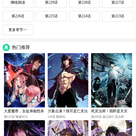
继续阅读
第229话
第228话
第227话
第226话
第225话
第224话
第223话
更多章节>>
热门推荐
大爱魔尊，女徒弟都想杀
力量点满？我可是亡灵法
死灵法师！我即是天灾
我
师啊！
第137话 唾液玷污
139话 陨神坑
第293话 真正的亡灵法师