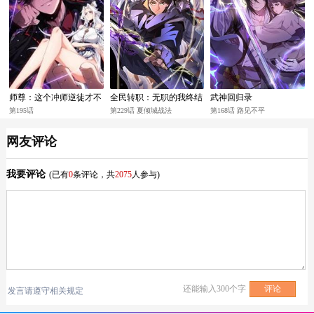
师尊：这个冲师逆徒才不
全民转职：无职的我终结
武神回归录
是圣子
了神明！
第195话
第229话 夏倾城战法
第168话 路见不平
网友评论
我要评论
(已有
0
条评论，共
2075
人参与)
还能输入
300
个字
发言请遵守相关规定