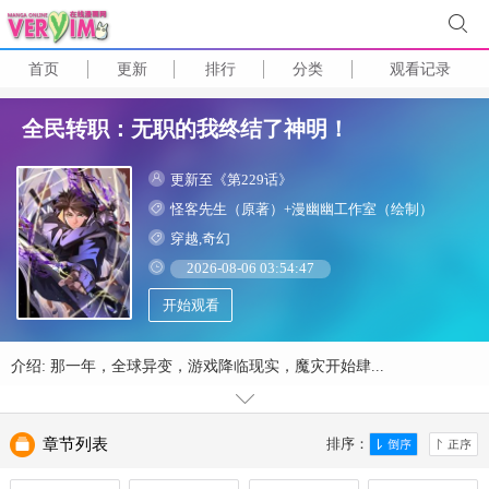
首页
更新
排行
分类
观看记录
全民转职：无职的我终结了神明！
更新至《第229话》
怪客先生（原著）+漫幽幽工作室（绘制）
穿越,奇幻
2026-08-06 03:54:47
开始观看
介绍: 那一年，全球异变，游戏降临现实，魔灾开始肆...
章节列表
排序：